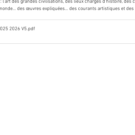
: l’art des grandes civilisations, des lieux chargés d’histoire, des 
monde… des œuvres expliquées… des courants artistiques et des
2025 2026 V5
.pdf