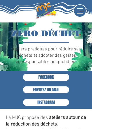
ZÉRO DÉCHET
Ateliers pratiques pour réduire ses
déchets et adopter des gestes
écoresponsables au quotidien.
FACEBOOK
ENVOYEZ UN MAIL
INSTAGRAM
La MJC propose des
ateliers autour de
la réduction des déchets
.