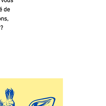
 vous
é de
ons,
 ?