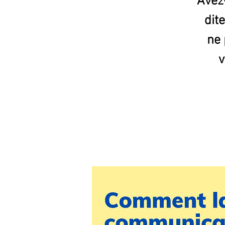
Avez-
dit
ne 
v