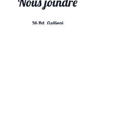
Nous joindre
36 Bd. Gallieni,
94130 Nogent-sur-Marne
01 48 73 37 67
contact@mjc-nogent.com
INSCRIPTIONS EN LIGNE
ASSISTANCE - QUESTIONS DIVERSES
Prénom
Nom
E-mail
Objet