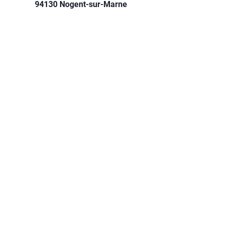
94130 Nogent-sur-Marne
01 48 73 37 67
contact@mjc-nogent.com
INSCRIPTIONS EN LIGNE
ASSISTANCE - QUESTIONS DIVERSES
Prénom
Nom
E-mail
Objet
Laissez-nous un message...