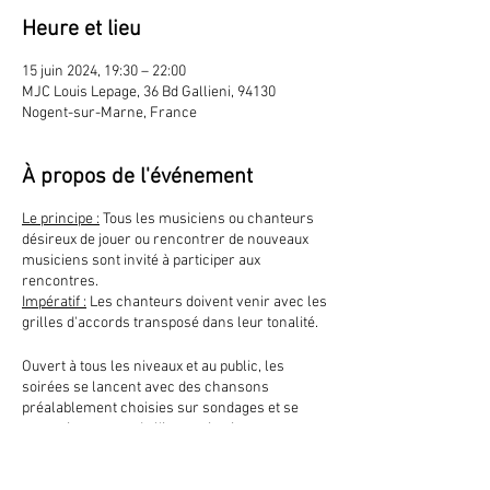
Heure et lieu
15 juin 2024, 19:30 – 22:00
MJC Louis Lepage, 36 Bd Gallieni, 94130
Nogent-sur-Marne, France
À propos de l'événement
Le principe :
Tous les musiciens ou chanteurs
désireux de jouer ou rencontrer de nouveaux
musiciens sont invité à participer aux
rencontres.
Impératif :
Les chanteurs doivent venir avec les
grilles d'accords transposé dans leur tonalité.
Ouvert à tous les niveaux et au public, les
soirées se lancent avec des chansons
préalablement choisies sur sondages et se
poursuivent avec de l'improvisation sur tous
les styles, pour créer une joyeuse ambiance
entre une "jam" et un concert.