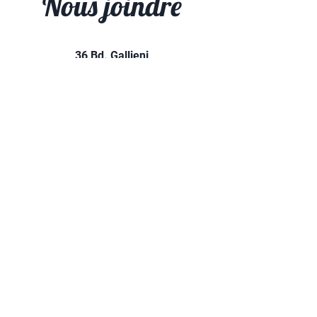
Nous joindre
36 Bd. Gallieni,
94130 Nogent-sur-Marne
01 48 73 37 67
contact@mjc-nogent.com
INSCRIPTIONS EN LIGNE
ASSISTANCE - QUESTIONS DIVERSES
Prénom
Nom
E-mail
Objet